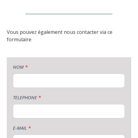
Vous pouvez également nous contacter via ce
formulaire
Nous
NOM
*
contacter
TELEPHONE
*
E-MAIL
*